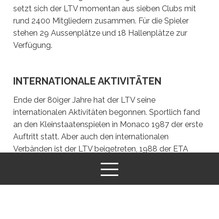
setzt sich der LTV momentan aus sieben Clubs mit
rund 2400 Mitgliedern zusammen. Für die Spieler
stehen 29 Aussenplätze und 18 Hallenplätze zur
Verfügung.
INTERNATIONALE AKTIVITÄTEN
Ende der 80iger Jahre hat der LTV seine
internationalen Aktivitäten begonnen. Sportlich fand
an den Kleinstaatenspielen in Monaco 1987 der erste
Auftritt statt. Aber auch den internationalen
Verbänden ist der LTV beigetreten, 1988 der ETA
European Tennis Association und 1991 der ITF
International Tennis Federation. In den 90ern hat der
LTV mit seinen Spielern regelmässig an den
Kleinstaatenspielen, dem Davis- und Fed Cup sowie
Europäischen Junioren Turnieren teilgenommen.